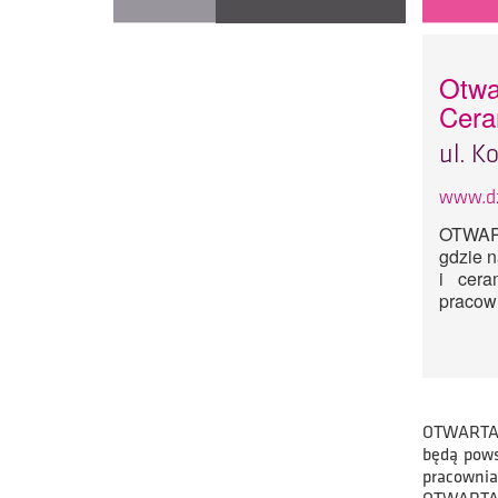
Otwa
Cera
ul. K
www.dz
OTWART
gdzie 
i cera
pracown
OTWARTA p
będą pows
pracowniac