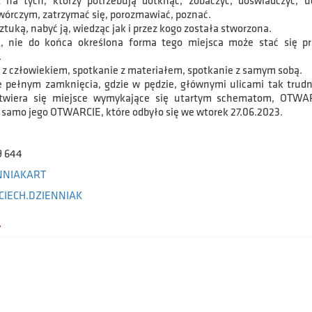
a tych, którzy potrzebują dotknąć, zobaczyć, doświadczyć, u
twórczym, zatrzymać się, porozmawiać, poznać.
ztuką, nabyć ją, wiedząc jak i przez kogo została stworzona.
 nie do końca określona forma tego miejsca może stać się pr
.
 z człowiekiem, spotkanie z materiałem, spotkanie z samym sobą.
 pełnym zamknięcia, gdzie w pędzie, głównymi ulicami tak trudn
otwiera się miejsce wymykające się utartym schematom, OTWA
e samo jego OTWARCIE, które odbyło się we wtorek 27.06.2023.
19 644
NNIAKART
IECH.DZIENNIAK
A