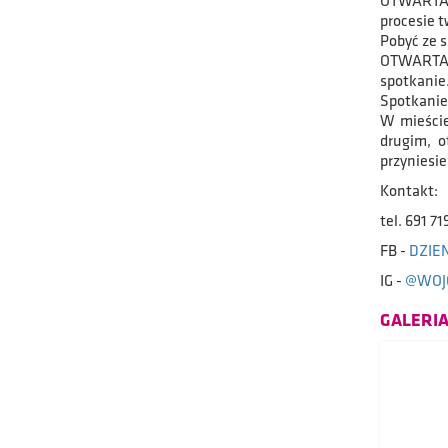
OTWARTA n
procesie 
Pobyć ze s
OTWARTA,
spotkanie
Spotkanie
W mieście
drugim, 
przyniesi
Kontakt:
tel. 691 7
FB -
DZIE
IG -
@WOJC
GALERI