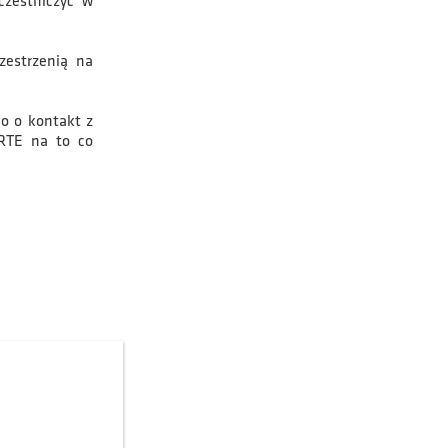
czestniczyć w
zestrzenią na
o o kontakt z
RTE na to co