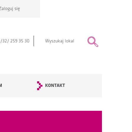
Zaloguj się
|
/32/ 259 35 30
M
KONTAKT